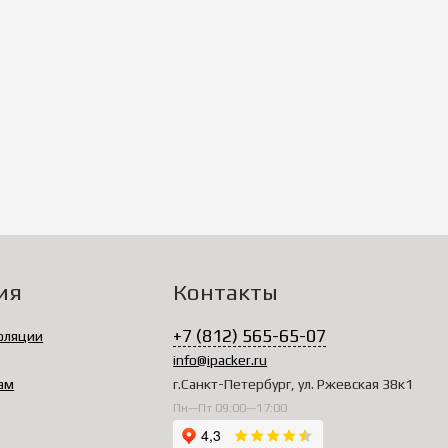
ия
Контакты
+7 (812) 565-65-07
оляции
info@ipacker.ru
ам
г.Санкт-Петербург, ул. Ржевская 38к1
Пн—Пт 09:00—17:00