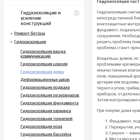
Гидроизоляция част
Гидроизоляция и
Гидроизоляция считае
усиление
непосредственной бли
конструкций
влагозащитные матери
фундамент, подвальн
Ремонт бетона
сооружения. Необход
Гидроизоляция
решить проблему повы
проблема станет при
Гидроизоляция ввода
коммуникаций
Владельцы домов, не 
Гидроизоляция цоколя
проблемами чрезмерно
некачественная влаго
Гидроизоляция дома
почв, повышенный уро
Деформационных швов
артерии или водоемы 
Гидроизоляция подвала
Чернота углов, грибк
приборов, отделочных
Гидроизоляция резервуаров
Затем контролировать
Гидроизоляция фундамента
Гидроизоляция паркинга
При покупке дома нуж
Гидроизоляция тоннелей
Фундамент, под
Гидроизоляция пола
Перекрытия, уча
Санузел — ванна
Гидроизоляция бассейна
Места ввода в 