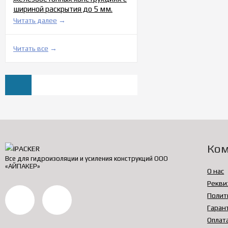
шириной раскрытия до 5 мм.
Читать далее
→
Читать все
→
Ко
Все для гидроизоляции и усиления конструкций ООО
«АЙПАКЕР»
О нас
Рекви
Полит
Гаран
Оплат