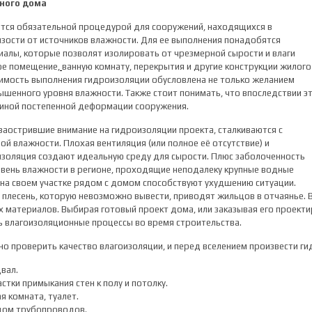
ного дома
тся обязательной процедурой для сооружений, находящихся в
зости от источников влажности. Для ее выполнения понадобятся
алы, которые позволят изолировать от чрезмерной сырости и влаги
ое помещение,
ванную комнату, перекрытия и другие конструкции жилого
имость выполнения гидроизоляции обусловлена не только желанием
шенного уровня влажности. Также стоит понимать, что впоследствии э
чиной постепенной деформации сооружения.
заострившие внимание на гидроизоляции проекта, сталкиваются с
й влажности. Плохая вентиляция (или полное её отсутствие) и
изоляция создают идеальную среду для сырости. Плюс заболоченность
вень влажности в регионе, проходящие неподалеку крупные водные
на своем участке рядом с домом способствуют ухудшению ситуации.
и, плесень, которую невозможно вывести, приводят жильцов в отчаянье.
 материалов. Выбирая готовый проект дома, или заказывая его проект
 влагоизоляционные процессы во время строительства.
но проверить качество влагоизоляции, и перед вселением произвести г
вал.
стки примыкания стен к полу и потолку.
я комната, туалет.
дом трубопроводов.