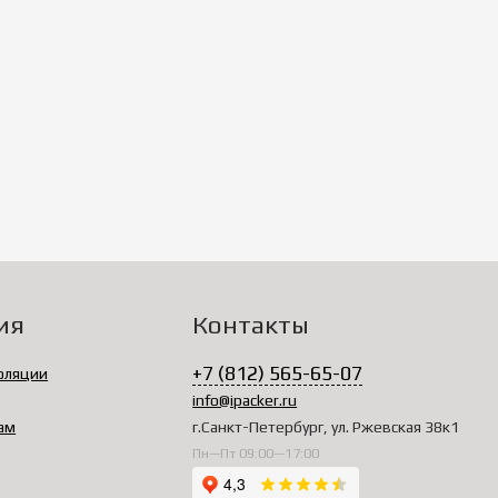
ия
Контакты
+7 (812) 565-65-07
оляции
info@ipacker.ru
ам
г.Санкт-Петербург, ул. Ржевская 38к1
Пн—Пт 09:00—17:00