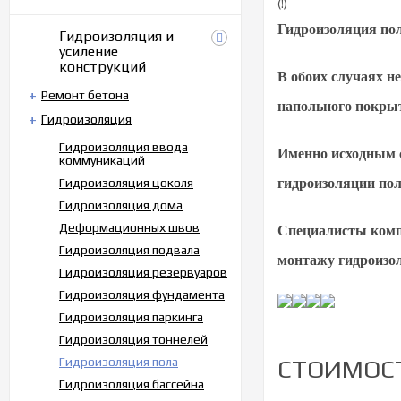
(!)
Гидроизоляция пол
Гидроизоляция и
усиление
конструкций
В обоих случаях н
Ремонт бетона
напольного покрыт
Гидроизоляция
Гидроизоляция ввода
Именно исходным с
коммуникаций
Гидроизоляция цоколя
гидроизоляции по
Гидроизоляция дома
Деформационных швов
Специалисты комп
Гидроизоляция подвала
монтажу гидроизо
Гидроизоляция резервуаров
Гидроизоляция фундамента
Гидроизоляция паркинга
Гидроизоляция тоннелей
Гидроизоляция пола
СТОИМОС
Гидроизоляция бассейна