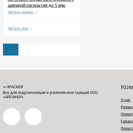
шириной раскрытия до 5 мм.
Читать далее
→
Читать все
→
Ко
Все для гидроизоляции и усиления конструкций ООО
«АЙПАКЕР»
О нас
Рекви
Полит
Гаран
Оплат