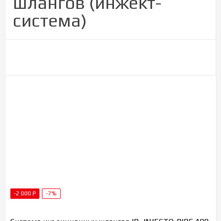
шлангов (инжект-
система)
-2 000
Р
-7%