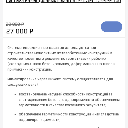
Система инъекционных шлангов IP- INJECTO-PIPE 100
29 000
Р
27 000
Р
Системы инъекционных шлангов используются при
строительстве монолитных железобетонных конструкций в
качестве проектного решения по герметизации рабочих
(«холодных») швов бетонирования, деформационных швов и
примыканий конструкций.
Инъектирование через инжект-систему осуществляется для
следующих целей:
восстановление несущей способности конструкций за
счет укрепления бетона, с одновременным обеспечением
герметичности в качестве косвенного результата;
обеспечение герметичности конструкции и как следствие
водонепроницаемости;