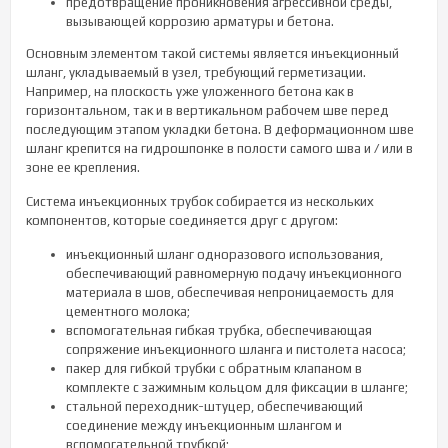
предотвращение проникновения агрессивной среды,
вызывающей коррозию арматуры и бетона.
Основным элементом такой системы является инъекционный
шланг, укладываемый в узел, требующий герметизации.
Например, на плоскость уже уложенного бетона как в
горизонтальном, так и в вертикальном рабочем шве перед
последующим этапом укладки бетона. В деформационном шве
шланг крепится на гидрошпонке в полости самого шва и / или в
зоне ее крепления.
Система инъекционных трубок собирается из нескольких
компонентов, которые соединяется друг с другом:
инъекционный шланг одноразового использования,
обеспечивающий равномерную подачу инъекционного
материала в шов, обеспечивая непроницаемость для
цементного молока;
вспомогательная гибкая трубка, обеспечивающая
сопряжение инъекционного шланга и пистолета насоса;
пакер для гибкой трубки с обратным клапаном в
комплекте с зажимным кольцом для фиксации в шланге;
стальной переходник-штуцер, обеспечивающий
соединение между инъекционным шлангом и
вспомогательной трубкой;